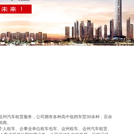
达州汽车租赁服务，公司拥有各种高中低档车型30余种，百余
供商。
人租车、企事业单位租车包车、达州租车、达州汽车租赁、