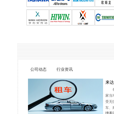
公司动态
行业资讯
来达
在达
家当
受无
车、
[查看