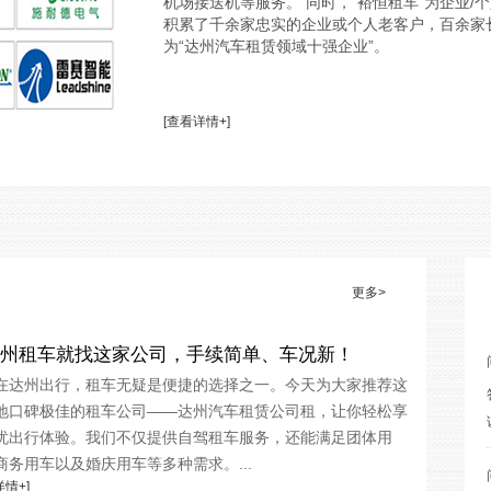
机场接送机等服务。 同时，“裕恒租车”为企业
积累了千余家忠实的企业或个人老客户，百余家
为“达州汽车租赁领域十强企业”。
[查看详情+]
更多>
州租车就找这家公司，手续简单、车况新！
州出行，租车无疑是便捷的选择之一。今天为大家推荐这
地口碑极佳的租车公司——达州汽车租赁公司租，让你轻松享
忧出行体验。我们不仅提供自驾租车服务，还能满足团体用
商务用车以及婚庆用车等多种需求。...
详情+]