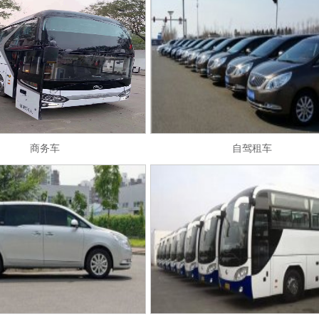
商务车
自驾租车