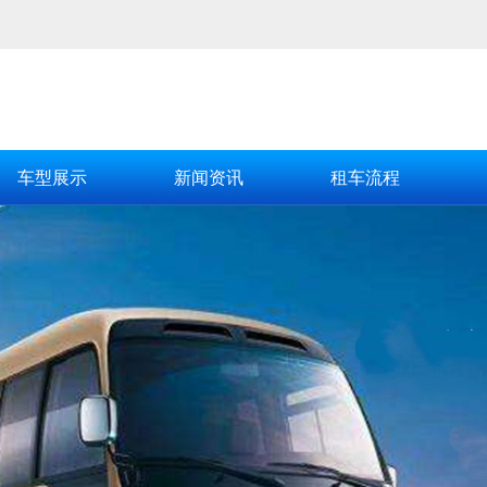
车型展示
新闻资讯
租车流程