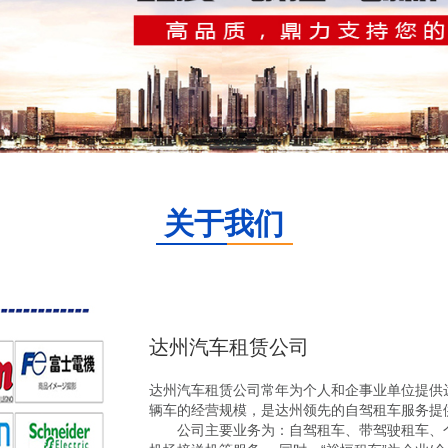
关于我们
达州汽车租赁公司
达州汽车租赁公司常年为个人和企事业单位提供
辆车的经营规模，是达州领先的自驾租车服务提
公司主要业务为：自驾租车、带驾驶租车、个