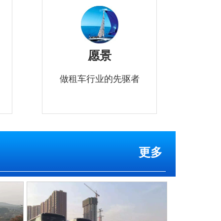
愿景
做租车行业的先驱者
更多