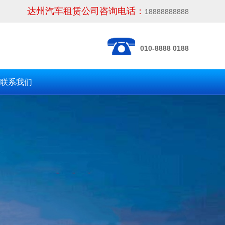
达州汽车租赁公司咨询电话：
18888888888
010-8888 0188
联系我们