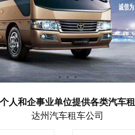
个人和企事业单位提供各类汽车
达州汽车租车公司